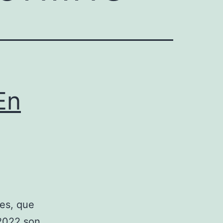
En
les, que
 2022 son