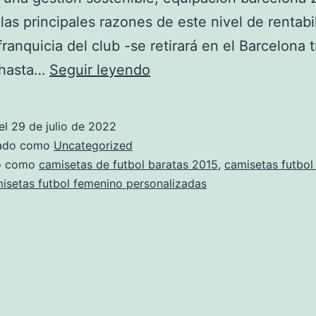
las principales razones de este nivel de rentabil
franquicia del club -se retirará en el Barcelona t
El
 hasta…
Seguir leyendo
Negocio
Del
el
29 de julio de 2022
Fútbol,
zado como
Uncategorized
En
do como
camisetas de futbol baratas 2015
,
camisetas futbol
isetas futbol femenino personalizadas
Llamas