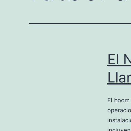
El 
Lla
El boom 
operacio
instalac
incluyen