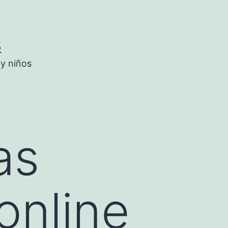
5
 y niños
as
online