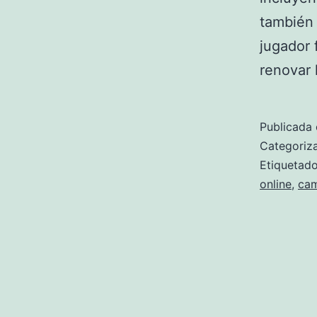
también 
jugador 
renovar
Publicada 
Categori
Etiqueta
online
,
cam