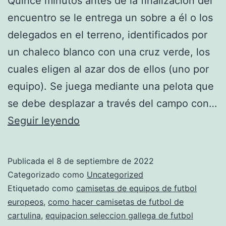
Quince minutos antes de la finalización del
encuentro se le entrega un sobre a él o los
delegados en el terreno, identificados por
un chaleco blanco con una cruz verde, los
cuales eligen al azar dos de ellos (uno por
equipo). Se juega mediante una pelota que
se debe desplazar a través del campo con…
camisetas
Seguir leyendo
de
futbol
Publicada el
8 de septiembre de 2022
inglesas
Categorizado como
Uncategorized
Etiquetado como
camisetas de equipos de futbol
europeos
,
como hacer camisetas de futbol de
cartulina
,
equipacion seleccion gallega de futbol