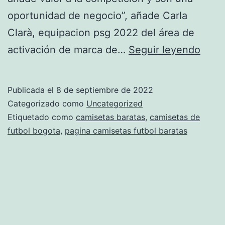
oportunidad de negocio”, añade Carla
Clarà, equipacion psg 2022 del área de
cami
activación de marca de…
Seguir leyendo
futbo
imita
Publicada el
8 de septiembre de 2022
barat
Categorizado como
Uncategorized
Etiquetado como
camisetas baratas
,
camisetas de
futbol bogota
,
pagina camisetas futbol baratas