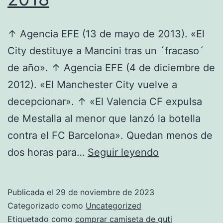
↑ Agencia EFE (13 de mayo de 2013). «El
City destituye a Mancini tras un ´fracaso´
de año». ↑ Agencia EFE (4 de diciembre de
2012). «El Manchester City vuelve a
decepcionar». ↑ «El Valencia CF expulsa
de Mestalla al menor que lanzó la botella
contra el FC Barcelona». Quedan menos de
las
dos horas para…
Seguir leyendo
nuevas
camisetas
Publicada el
29 de noviembre de 2023
del
Categorizado como
Uncategorized
Manchester
Etiquetado como
comprar camiseta de guti