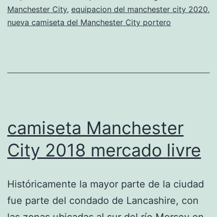
Manchester City
,
equipacion del manchester city 2020
,
City
nueva camiseta del Manchester City portero
2018
camiseta Manchester
City 2018 mercado livre
Históricamente la mayor parte de la ciudad
fue parte del condado de Lancashire, con
las zonas ubicadas al sur del río Mersey en