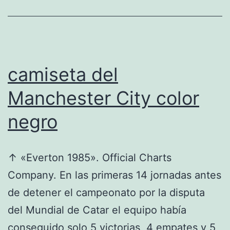
santiago
bernabeu
camiseta del
Manchester City color
negro
↑ «Everton 1985». Official Charts
Company. En las primeras 14 jornadas antes
de detener el campeonato por la disputa
del Mundial de Catar el equipo había
conseguido solo 5 victorias, 4 empates y 5