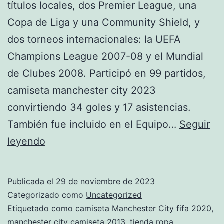
títulos locales, dos Premier League, una
Copa de Liga y una Community Shield, y
dos torneos internacionales: la UEFA
Champions League 2007-08 y el Mundial
de Clubes 2008. Participó en 99 partidos,
camiseta manchester city 2023
convirtiendo 34 goles y 17 asistencias.
También fue incluido en el Equipo…
Seguir
camiseta
leyendo
del
Manchester
Publicada el
29 de noviembre de 2023
City
Categorizado como
Uncategorized
rosa
Etiquetado como
camiseta Manchester City fifa 2020
,
manchester city camiseta 2013
,
tienda ropa