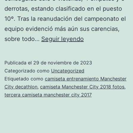
derrotas, estando clasificado en el puesto
10º. Tras la reanudación del campeonato el
equipo evidenció más aún sus carencias,
camiseta
sobre todo…
Seguir leyendo
del
Manchester
Publicada el
29 de noviembre de 2023
City
Categorizado como
Uncategorized
color
Etiquetado como
camiseta entrenamiento Manchester
City decathlon
,
camiseta Manchester City 2018 fotos
,
negro
tercera camiseta manchester city 2017