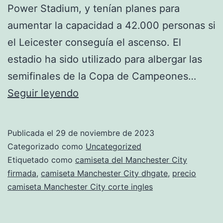
Power Stadium, y tenían planes para
aumentar la capacidad a 42.000 personas si
el Leicester conseguía el ascenso. El
estadio ha sido utilizado para albergar las
semifinales de la Copa de Campeones…
tienda
Seguir leyendo
oficial
del
Publicada el
29 de noviembre de 2023
Manchester
Categorizado como
Uncategorized
City
Etiquetado como
camiseta del Manchester City
firmada
,
camiseta Manchester City dhgate
,
precio
en
camiseta Manchester City corte ingles
el
estadio