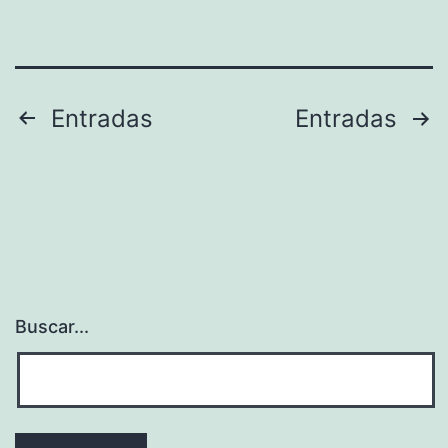
Paginación
Entradas
Entradas
de
entradas
Buscar...