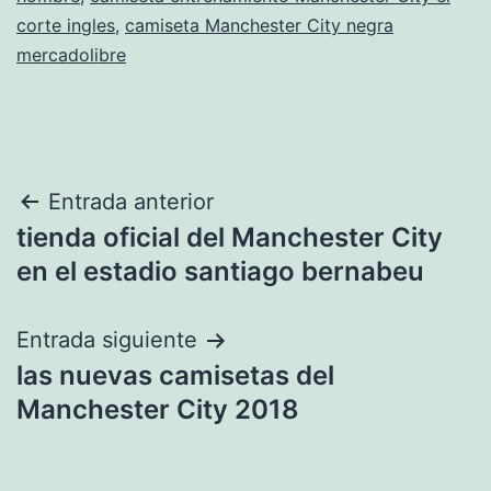
corte ingles
,
camiseta Manchester City negra
mercadolibre
Navegación
Entrada anterior
tienda oficial del Manchester City
de
en el estadio santiago bernabeu
entradas
Entrada siguiente
las nuevas camisetas del
Manchester City 2018