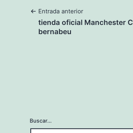
Navegación
Entrada anterior
tienda oficial Manchester C
de
bernabeu
entradas
Buscar...