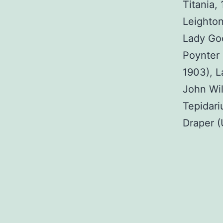
Titania,
Leighton
Lady God
Poynter 
1903), L
John Wil
Tepidari
Draper (