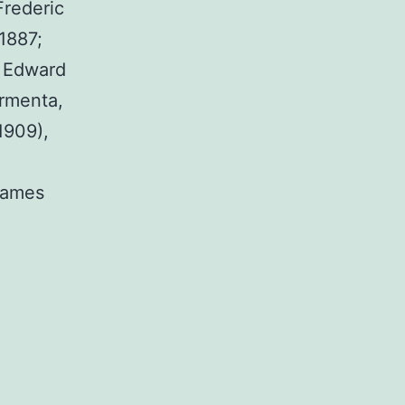
Frederic
 1887;
, Edward
ormenta,
1909),
 James