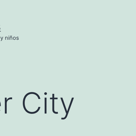
5
 y niños
r City