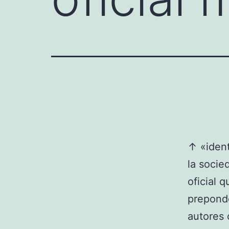
↑ «ident
la socie
oficial 
preponde
autores