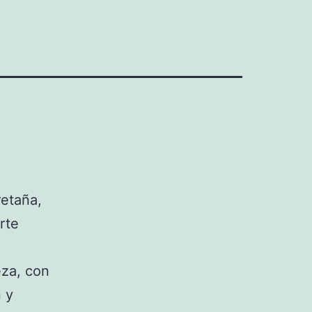
retaña,
rte
eza, con
 y