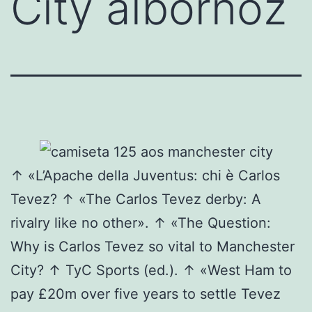
City albornoz
↑ «L’Apache della Juventus: chi è Carlos
Tevez? ↑ «The Carlos Tevez derby: A
rivalry like no other». ↑ «The Question:
Why is Carlos Tevez so vital to Manchester
City? ↑ TyC Sports (ed.). ↑ «West Ham to
pay £20m over five years to settle Tevez