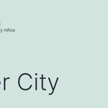
5
 y niños
r City