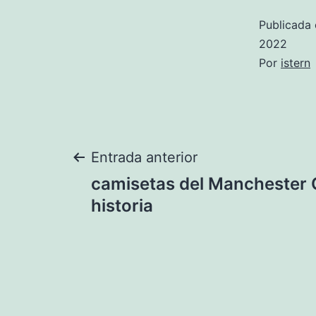
Publicada 
2022
Por
istern
Navegación
Entrada anterior
camisetas del Manchester C
de
historia
entradas