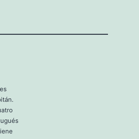
 es
itán.
uatro
rtugués
tiene