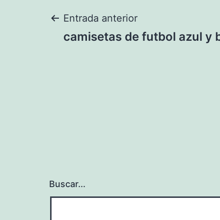
Navegación
Entrada anterior
camisetas de futbol azul y 
de
entradas
Buscar...