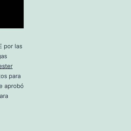
 por las
gas
ester
tos para
se aprobó
ara