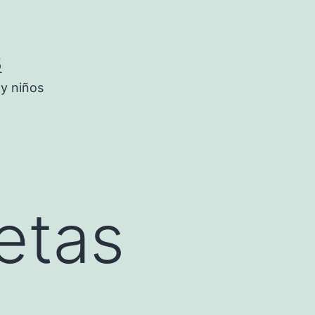
5
 y niños
etas