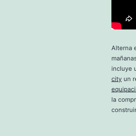
Alterna 
mañanas.
incluye 
city
un r
equipac
la compr
construi