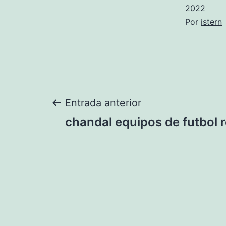
2022
Por
istern
Navegación
Entrada anterior
chandal equipos de futbol r
de
entradas