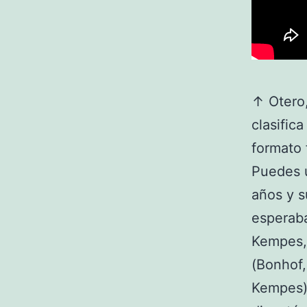
↑ Otero,
clasifica
formato 
Puedes u
años y s
esperaba
Kempes, 
(Bonhof
Kempes) 