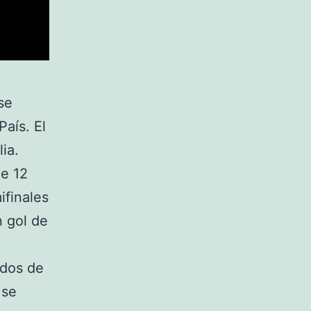
se
País. El
ia.
de 12
ifinales
n gol de
 dos de
 se