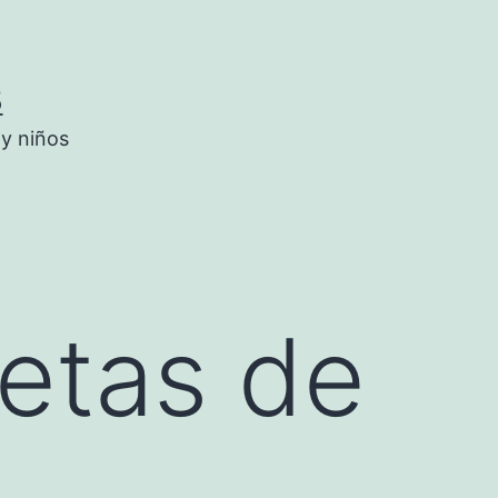
5
 y niños
setas de