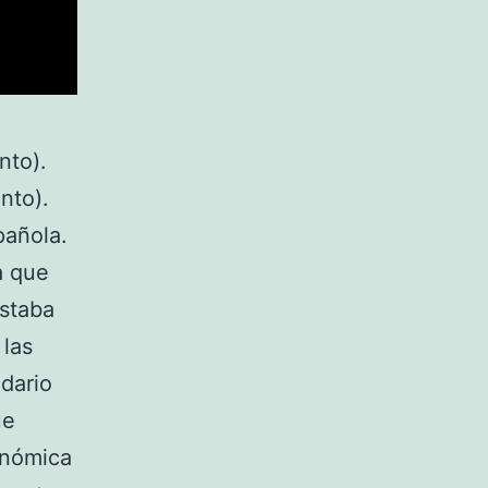
nto).
nto).
pañola.
a que
estaba
 las
ndario
ue
onómica