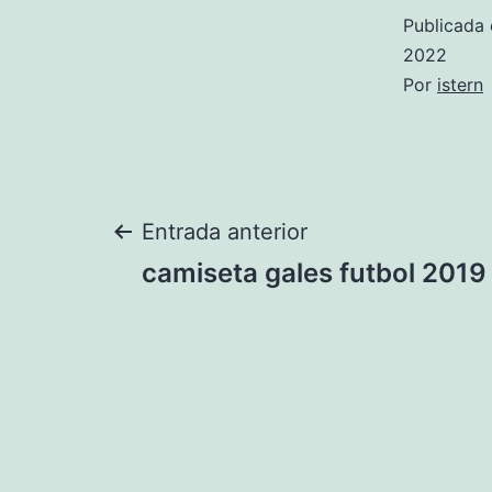
Publicada 
2022
Por
istern
Navegación
Entrada anterior
camiseta gales futbol 2019
de
entradas