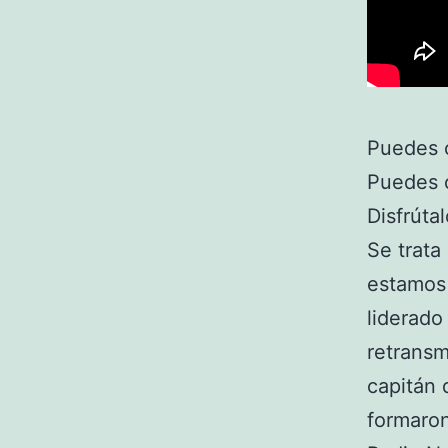
Puedes c
Puedes c
Disfrúta
Se trata
estamos 
liderado
retransm
capitán 
formaron