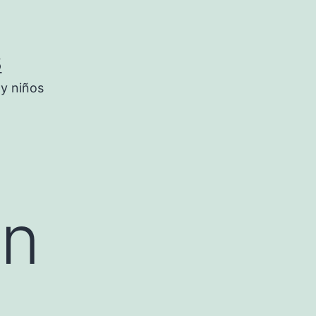
5
 y niños
on