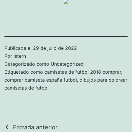
Publicada el
29 de julio de 2022
Por
istern
Categorizado como
Uncategorized
Etiquetado como
camisetas de futbol 2018 comprar
,
comprar camiseta españa futbol
,
dibujos para colorear
camisetas de futbol
Navegación
Entrada anterior