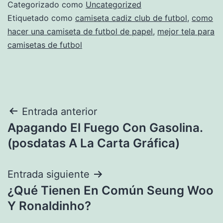
Categorizado como
Uncategorized
Etiquetado como
camiseta cadiz club de futbol
,
como
hacer una camiseta de futbol de papel
,
mejor tela para
camisetas de futbol
Navegación
Entrada anterior
Apagando El Fuego Con Gasolina.
de
(posdatas A La Carta Gráfica)
entradas
Entrada siguiente
¿Qué Tienen En Común Seung Woo
Y Ronaldinho?