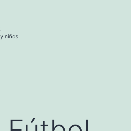
5
 y niños
a
 Fútbol