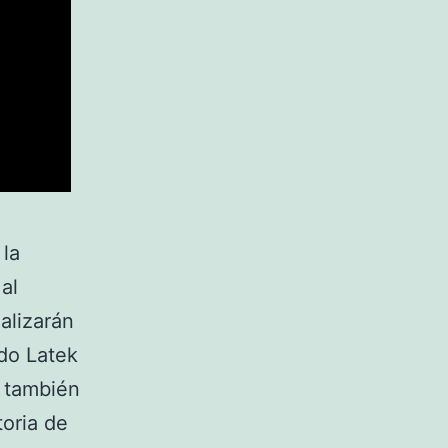
 la
 al
alizarán
do Latek
 también
toria de