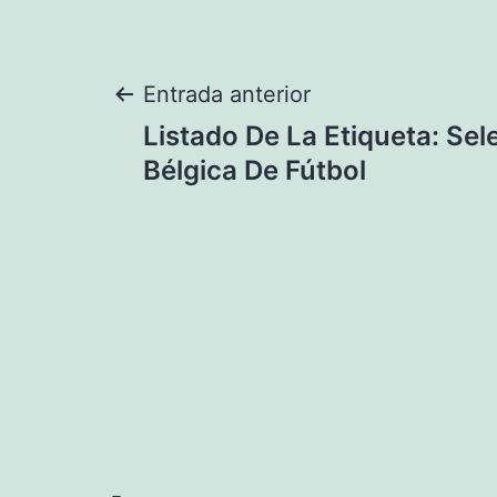
Navegación
Entrada anterior
Listado De La Etiqueta: Sel
de
Bélgica De Fútbol
entradas