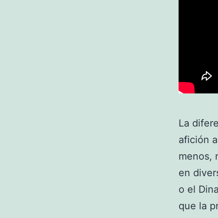
La difer
afición a
menos, n
en diver
o el Di
que la p