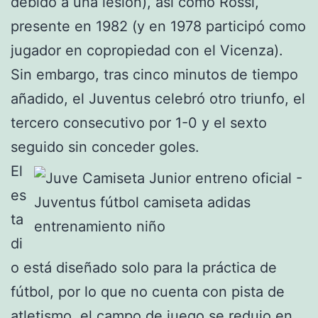
debido a una lesión), así como Rossi,
presente en 1982 (y en 1978 participó como
jugador en copropiedad con el Vicenza).
Sin embargo, tras cinco minutos de tiempo
añadido, el Juventus celebró otro triunfo, el
tercero consecutivo por 1-0 y el sexto
seguido sin conceder goles.
El
es
ta
di
o está diseñado solo para la práctica de
fútbol, por lo que no cuenta con pista de
atletismo, el campo de juego se redujo en