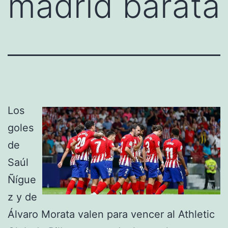
madrid barata
Los
goles
de
Saúl
Ñígue
z y de
Álvaro Morata valen para vencer al Athletic